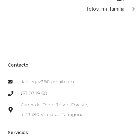
fotos_mi_familia
Contacto
danilegaz36@gmail.com
671 03 19 60
Carrer del Tenor Josep Forasté,
5, 43480 Vila-seca, Tarragona
Servicios