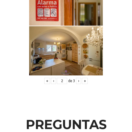
«
‹
de
3
›
»
PREGUNTAS